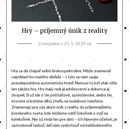
Hry – príjemný únik z reality
Zveřejněno v
25. 5. 2019
od
Hra sa dá chápať veľmi širokospektrálne. Môže znamenať
napríklad hru malého dieťaťa – s tým sa nám spája
pravdepodobne automaticky hneď. Nemusí to byť však vždy
len takáto hra. Hry majú radi aj adolescenti a dokonca aj
dospelí, či už ide o tie počítačové, spoločenské, alebo tie,
ktorými si krátime dlhú chvíľu na mobilnom telefóne.
Znamenajú pre nás akýsi únik z reality, do príjemnejšieho,
kresleného sveta, kde môžeme robiť čokoľvek a stať sa
kýmkoľvek. Nie sú teda len pre deti – ich hlavným účelom, je
spôsobovať radosť, dať nám vydýchnuť od každodenného