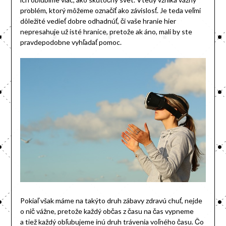
problém, ktorý môžeme označiť ako závislosť. Je teda veľmi
dôležité vedieť dobre odhadnúť, či vaše hranie hier
nepresahuje už isté hranice, pretože ak áno, mali by ste
pravdepodobne vyhľadať pomoc.
Pokiaľ však máme na takýto druh zábavy zdravú chuť, nejde
o nič vážne, pretože každý občas z času na čas vypneme
a tiež každý obľubujeme inú druh trávenia voľného času. Čo