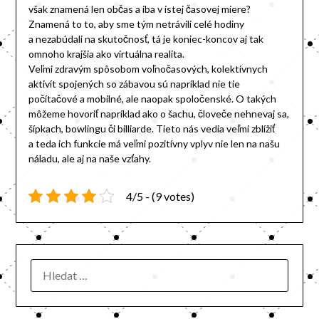
však znamená len občas a iba v istej časovej miere?
Znamená to to, aby sme tým netrávili celé hodiny
a nezabúdali na skutočnosť, tá je koniec-koncov aj tak
omnoho krajšia ako virtuálna realita.
Veľmi zdravým spôsobom voľnočasových, kolektívnych
aktivít spojených so zábavou sú napríklad nie tie
počítačové a mobilné, ale naopak spoločenské. O takých
môžeme hovoriť napríklad ako o šachu, človeče nehnevaj sa,
šípkach, bowlingu či billiarde. Tieto nás vedia veľmi zblížiť
a teda ich funkcie má veľmi pozitívny vplyv nie len na našu
náladu, ale aj na naše vzťahy.
4/5 - (9 votes)