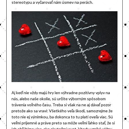
stereotypu a vyčarovať nám úsmev na perách.
Aj keď nie vždy majú hry len výhradne pozitívny vplyv na
nás, alebo naše okolie, sú určite výborným spôsobom
trávenia voľného času. Treba si však na ne aj dávať pozor
pretože ako sa vraví: Všetkého veľa škodí, samozrejme že
toto nie ej výnimkou, ba dokonca to tu platí oveľa viac. Sú
veľmi príjemné a práve preto sa môže veľmi ľahko stať, že si
ich obľúbime viac, ako skutočný svet. Vtedy vzniká vážny