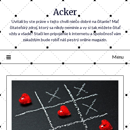
Acker
Uvítali by ste práve v tejto chvíli niečo dobré na čítanie? Mať
čitateľský zdroj, ktorý sa nikdy neminie a vy si tak môžete čítať
vždy a všade? Stačí len pripojenie k internetu a spoločnosť vám
zakaždým bude robiť náš pestrý online magazín.
Menu