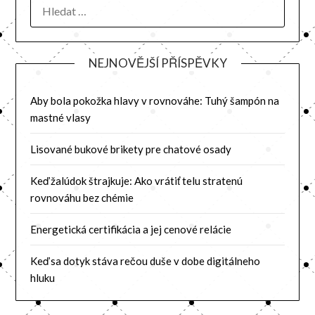
NEJNOVĚJŠÍ PŘÍSPĚVKY
Aby bola pokožka hlavy v rovnováhe: Tuhý šampón na
mastné vlasy
Lisované bukové brikety pre chatové osady
Keď žalúdok štrajkuje: Ako vrátiť telu stratenú
rovnováhu bez chémie
Energetická certifikácia a jej cenové relácie
Keď sa dotyk stáva rečou duše v dobe digitálneho
hluku