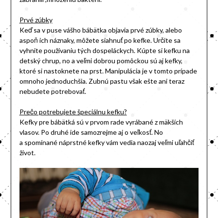
Prvé zúbky
Keď sa v puse vášho bábätka objavia prvé zúbky, alebo
aspoň ich náznaky, môžete siahnuť po kefke. Určite sa
vyhnite používaniu tých dospeláckych. Kúpte si kefku na
detský chrup, no a veľmi dobrou pomôckou sú aj kefky,
ktoré si nastoknete na prst. Manipulácia je v tomto prípade
omnoho jednoduchšia. Zubnú pastu však ešte ani teraz
nebudete potrebovať.
Prečo potrebujete špeciálnu kefku?
Kefky pre bábätká sú v prvom rade vyrábané z mäkších
vlasov. Po druhé ide samozrejme aj o veľkosť. No
a spomínané náprstné kefky vám vedia naozaj veľmi uľahčiť
život.