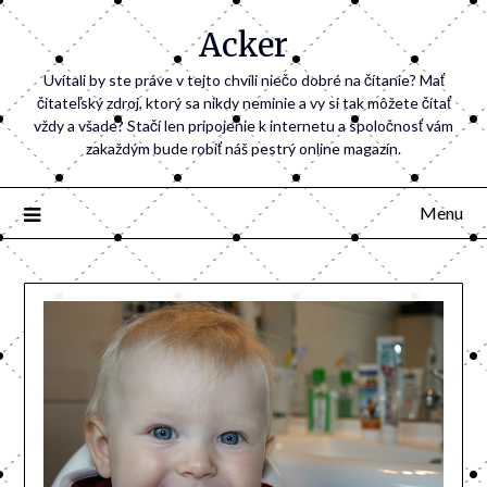
Acker
Uvítali by ste práve v tejto chvíli niečo dobré na čítanie? Mať
čitateľský zdroj, ktorý sa nikdy neminie a vy si tak môžete čítať
vždy a všade? Stačí len pripojenie k internetu a spoločnosť vám
zakaždým bude robiť náš pestrý online magazín.
Menu