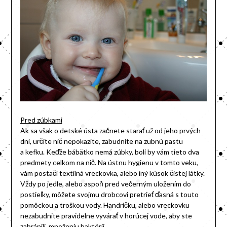
Pred zúbkami
Ak sa však o detské ústa začnete starať už od jeho prvých
dní, určite nič nepokazíte, zabudnite na zubnú pastu
a kefku. Keďže bábätko nemá zúbky, boli by vám tieto dva
predmety celkom na nič. Na ústnu hygienu v tomto veku,
vám postačí textilná vreckovka, alebo iný kúsok čistej látky.
Vždy po jedle, alebo aspoň pred večerným uložením do
postieľky, môžete svojmu drobcovi pretrieť ďasná s touto
pomôckou a troškou vody. Handričku, alebo vreckovku
nezabudnite pravidelne vyvárať v horúcej vode, aby ste
zabránili ,množeniu baktérií.