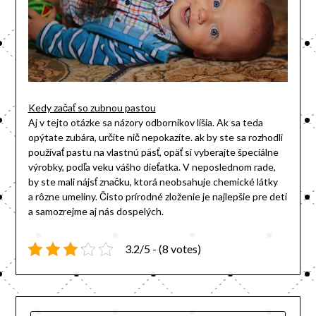
Kedy začať so zubnou pastou
Aj v tejto otázke sa názory odborníkov líšia. Ak sa teda
opýtate zubára, určite nič nepokazíte. ak by ste sa rozhodli
používať pastu na vlastnú päsť, opäť si vyberajte špeciálne
výrobky, podľa veku vášho dieťatka. V neposlednom rade,
by ste mali nájsť značku, ktorá neobsahuje chemické látky
a rôzne umeliny. Čisto prírodné zloženie je najlepšie pre deti
a samozrejme aj nás dospelých.
3.2/5 - (8 votes)