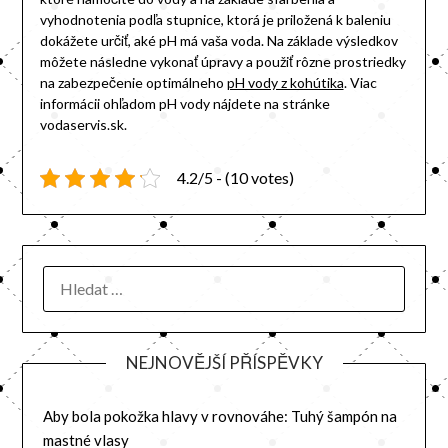
vyhodnotenia podľa stupnice, ktorá je priložená k baleniu
dokážete určiť, aké pH má vaša voda. Na základe výsledkov
môžete následne vykonať úpravy a použiť rôzne prostriedky
na zabezpečenie optimálneho
pH vody z kohútika
. Viac
informácii ohľadom pH vody nájdete na stránke
vodaservis.sk.
4.2/5 - (10 votes)
NEJNOVĚJŠÍ PŘÍSPĚVKY
Aby bola pokožka hlavy v rovnováhe: Tuhý šampón na
mastné vlasy