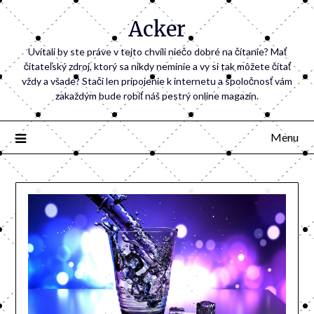
Acker
Uvítali by ste práve v tejto chvíli niečo dobré na čítanie? Mať
čitateľský zdroj, ktorý sa nikdy neminie a vy si tak môžete čítať
vždy a všade? Stačí len pripojenie k internetu a spoločnosť vám
zakaždým bude robiť náš pestrý online magazín.
Menu