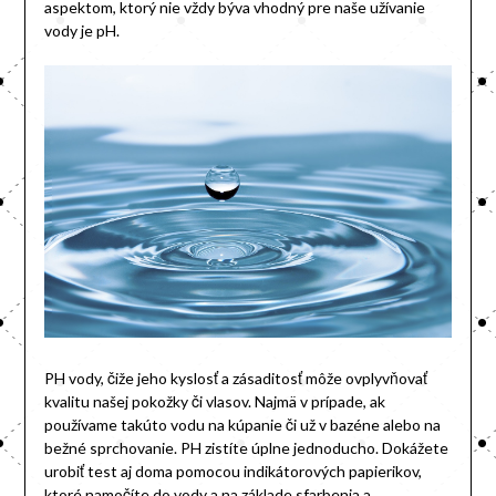
aspektom, ktorý nie vždy býva vhodný pre naše užívanie
vody je pH.
PH vody, čiže jeho kyslosť a zásaditosť môže ovplyvňovať
kvalitu našej pokožky či vlasov. Najmä v prípade, ak
používame takúto vodu na kúpanie či už v bazéne alebo na
bežné sprchovanie. PH zistíte úplne jednoducho. Dokážete
urobiť test aj doma pomocou indikátorových papierikov,
ktoré namočíte do vody a na základe sfarbenia a