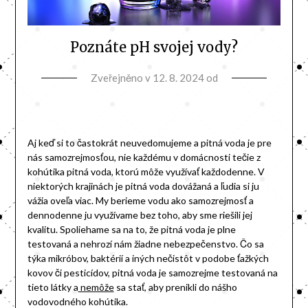
Poznáte pH svojej vody?
Zveřejněno v
12. 8. 2024
od
Aj keď si to častokrát neuvedomujeme a pitná voda je pre
nás samozrejmosťou, nie každému v domácnosti tečie z
kohútika pitná voda, ktorú môže využívať každodenne. V
niektorých krajinách je pitná voda dovážaná a ľudia si ju
vážia oveľa viac. My berieme vodu ako samozrejmosť a
dennodenne ju využívame bez toho, aby sme riešili jej
kvalitu. Spoliehame sa na to, že pitná voda je plne
testovaná a nehrozí nám žiadne nebezpečenstvo. Čo sa
týka mikróbov, baktérií a iných nečistôt v podobe ťažkých
kovov či pesticídov, pitná voda je samozrejme testovaná na
tieto látky a
nemôže
sa stať, aby prenikli do nášho
vodovodného kohútika.