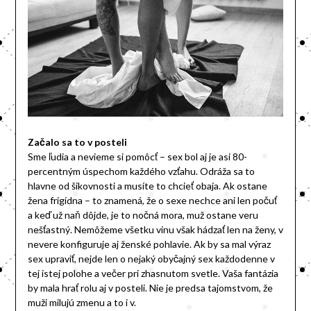
Začalo sa to v posteli
Sme ľudia a nevieme si pomôcť – sex bol aj je asi 80-
percentným úspechom každého vzťahu. Odráža sa to
hlavne od šikovnosti a musíte to chcieť obaja. Ak ostane
žena frigídna – to znamená, že o sexe nechce ani len počuť
a keď už naň dôjde, je to nočná mora, muž ostane veru
nešťastný. Nemôžeme všetku vinu však hádzať len na ženy, v
nevere konfiguruje aj ženské pohlavie. Ak by sa mal výraz
sex upraviť, nejde len o nejaký obyčajný sex každodenne v
tej istej polohe a večer pri zhasnutom svetle. Vaša fantázia
by mala hrať rolu aj v posteli. Nie je predsa tajomstvom, že
muži milujú zmenu a to i v.