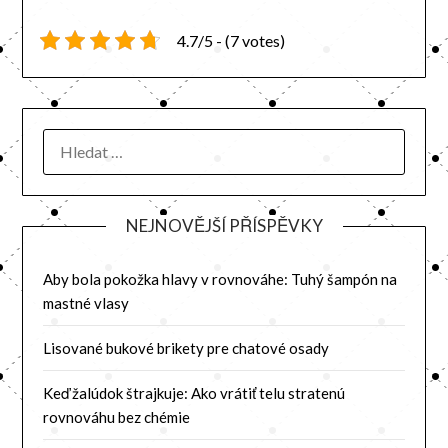
4.7/5 - (7 votes)
NEJNOVĚJŠÍ PŘÍSPĚVKY
Aby bola pokožka hlavy v rovnováhe: Tuhý šampón na
mastné vlasy
Lisované bukové brikety pre chatové osady
Keď žalúdok štrajkuje: Ako vrátiť telu stratenú
rovnováhu bez chémie