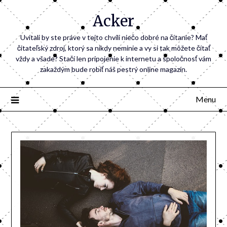
Acker
Uvítali by ste práve v tejto chvíli niečo dobré na čítanie? Mať
čitateľský zdroj, ktorý sa nikdy neminie a vy si tak môžete čítať
vždy a všade? Stačí len pripojenie k internetu a spoločnosť vám
zakaždým bude robiť náš pestrý online magazín.
Menu