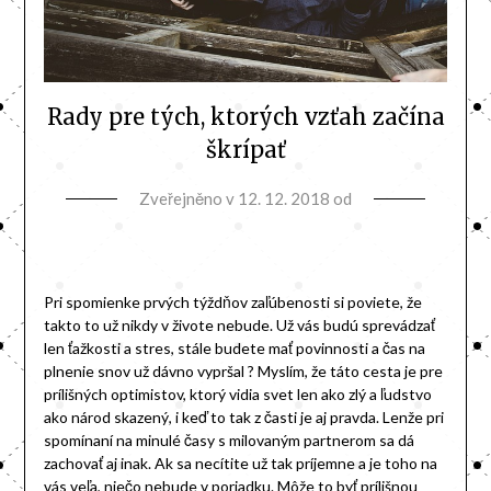
Rady pre tých, ktorých vzťah začína
škrípať
Zveřejněno v
12. 12. 2018
od
Pri spomienke prvých týždňov zaľúbenosti si poviete, že
takto to už nikdy v živote nebude. Už vás budú sprevádzať
len ťažkosti a stres, stále budete mať povinnosti a čas na
plnenie snov už dávno vypršal ? Myslím, že táto cesta je pre
prílišných optimistov, ktorý vidia svet len ako zlý a ľudstvo
ako národ skazený, i keď to tak z časti je aj pravda. Lenže pri
spomínaní na minulé časy s milovaným partnerom sa dá
zachovať aj inak. Ak sa necítite už tak príjemne a je toho na
vás veľa, niečo nebude v poriadku. Môže to byť prílišnou