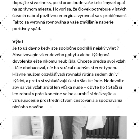
doprajte si wellness, po ktorom bude vaše telo i myseľ opäť
na správnom mieste. Hovorí sa, že človek potrebuje v istých
časoch nabrať pozitívnu energiu a vyrovnať sa s problémami.
Takto sa vyrovná rovnováha a vaše zmýšľanie naberie
pozitívny spád.
Výlet
Je to už dávno kedy ste spoločne podnikli nejaký výlet ?
Absolvovanie víkendového pobytu alebo týždenná
dovolenka ešte nikomu neublížila. Chcete predsa svoj vzťah
stále obohacovať, nie ho strácať nudným stereotypom.
Hlavne mužom obzvlášť vadí rovnaká rutina sedem dní v
týždni, a preto si vyhľadávajú často šťastie inde. Nedovoľte
aby sa váš vzťah zrútil len vďaka nude – oživte ho ! Stačí si
len zobrať v práci konečne voľno a urobiť si dni krajšie a
vzrušujúcejšie prostredníctvom cestovania a spoznávania
niečoho nového.